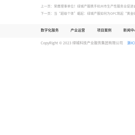
上一页：荣膺理事单位！绿城产服携手杭州市生产性服务业促进
下一页：当“超级个体”崛起：绿城产服如何为OPC筑起“黄金
数字化服务
产业运营
项目案例
新闻中
CopyRight © 2023 绿城科技产业服务集团有限公司
浙IC