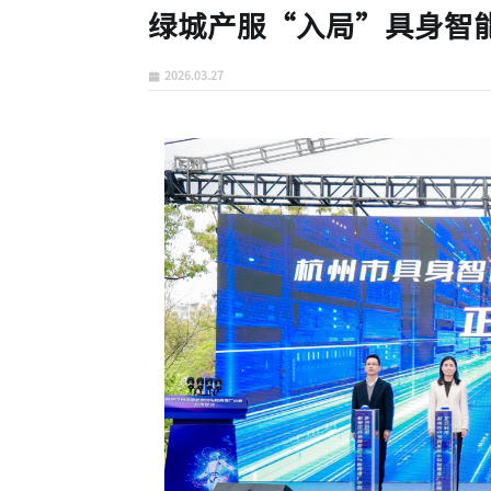
绿城产服“入局”具身智
2026.03.27