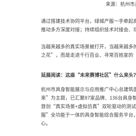
来源：杭州市
通过搭建技术协同平台，绿城产服一手牵起
推动多方深度对接；持续组织技术对接会、
当越来越多的真实场景被打开，当越来越多
之花”，而是走进千行百业、寻常百姓家的
延展阅读：这座“未来赛博社区”什么来头
杭州市具身智能展示与应用推广中心总建筑面积
来”为主题，已汇聚87家品牌、136台具
首创“真实场景+虚拟仿真”双轮驱动的测
服”全功能于一体的具身智能综合服务平台
心。