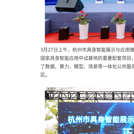
3月27日上午，杭州市具身智能展示与应用
国家具身智能应用中试基地的重要配套项目
了数据、算力、模型、场景等一体化公共服
区。