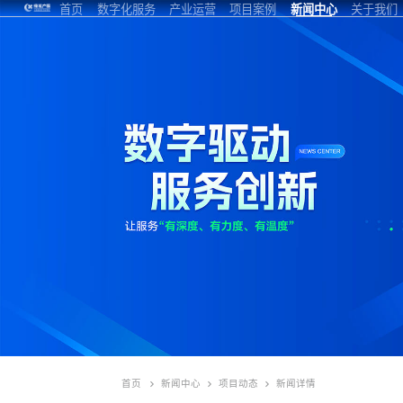
首页
数字化服务
产业运营
项目案例
新闻中心
关于我们
云助-数智开发
标准化运营
开发区
公司新闻
企业介绍
区
云助-数智园区
专项服务
园区小镇
项目动态
联系我们
云助钉-数智楼
商办楼宇
研究洞察
加入我们
宇
云助擎天-物联
未来社区
网
首页
新闻中心
项目动态
新闻详情