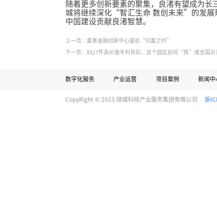
随着更多创新要素的聚集，良渚有望成为长三
城将继续深化“智汇生命 数创未来”的发展
中国建设贡献良渚智慧。
上一页：嘉善金融创新中心盛启“归嘉之约”
下一页：8527件高价值专利背后，这个园区如何“炼”成全国示
数字化服务
产业运营
项目案例
新闻中
CopyRight © 2023 绿城科技产业服务集团有限公司
浙IC